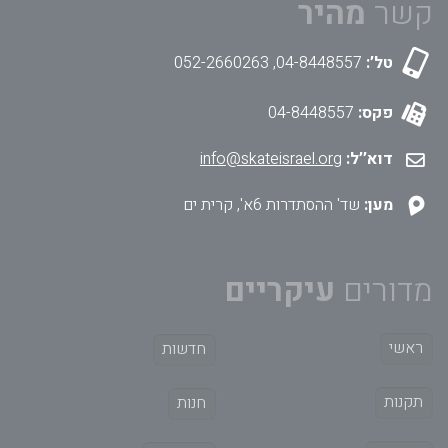
קשר
מהיר
טל’:
04-8448557, 052-2660263
פקס:
04-8448557
דוא’’ל:
info@skateisrael.org
מען:
שד' ההסתדרות 6א', קרית ים
מדורים
ראשי
חדשות
תקנות
חנות