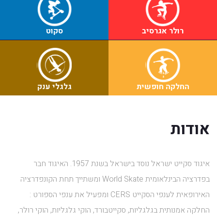
רולר אגרסיב
סקוט
החלקה חופשית
גלגלי ענק
אודות
איגוד סקייט ישראל נוסד בישראל בשנת 1957. האיגוד חבר
בפדרציה הבינלאומית World Skate ומשתייך תחת הקונפדרציה
האירופאית לענפי הסקייט CERS ומפעיל את ענפי הספורט :
החלקה אמנותית בגלגליות, סקייטבורד, הוקי גלגליות, הוקי רולר,