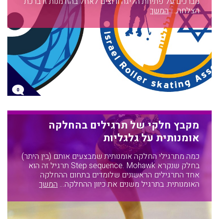
מברכים על פתיחת הליגה ורוצים לאחל בהזדמנות זו ברכת
הצלחה,…
המשך
0
מקבץ חלקי של תרגילים בהחלקה
אומנותית על גלגליות
כמה מתרגילי החלקה אומנותית שמבצעים אותם (בין היתר)
בחלק שנקרא Step sequence. Mohawk תרגיל זה הוא
אחד התרגילים הראשונים שלומדים בתחום ההחלקה
האומנותית. בתרגיל משנים את כיוון ההחלקה…
המשך