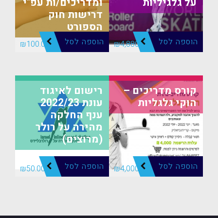
על גלגיליות
ומדריכים/ות עפ"י
דרישות חוק
הספורט
הוספה לסל
הוספה לסל
₪
100.00
₪
4,880.00
קורס מדריכים –
רישום לאיגוד
הוקי גלגליות
עונת 2022/23
ענף החלקה
מהירה על רולר
(מרוצים)
הוספה לסל
הוספה לסל
₪
50.00
₪
4,000.00